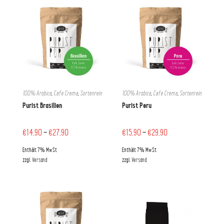
100% Arabica
,
Café Crema
,
Sortenrein
100% Arabica
,
Café Crema
,
Sortenrein
Purist Brasilien
Purist Peru
€
14,90
–
€
27,90
€
15,90
–
€
29,90
Enthält 7% MwSt
Enthält 7% MwSt
zzgl.
Versand
zzgl.
Versand