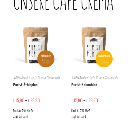
UNSERE CAFÉ CREMA
100% Arabica
,
Café Crema
,
Sortenrein
100% Arabica
,
Café Crema
,
Sortenrein
Purist Äthiopien
Purist Kolumbien
€
15,90
–
€
29,90
€
15,90
–
€
29,90
Enthält 7% MwSt
Enthält 7% MwSt
zzgl.
Versand
zzgl.
Versand