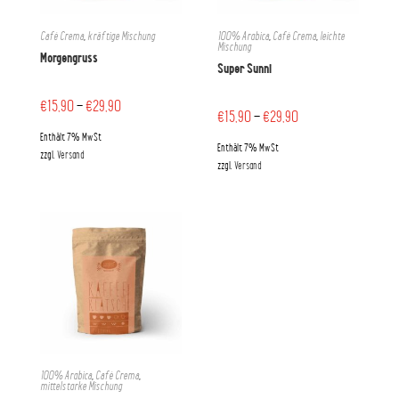
Café Crema
,
kräftige Mischung
100% Arabica
,
Café Crema
,
leichte
Mischung
Morgengruss
Super Sunni
€
15,90
–
€
29,90
€
15,90
–
€
29,90
Enthält 7% MwSt
Enthält 7% MwSt
zzgl.
Versand
zzgl.
Versand
100% Arabica
,
Café Crema
,
mittelstarke Mischung