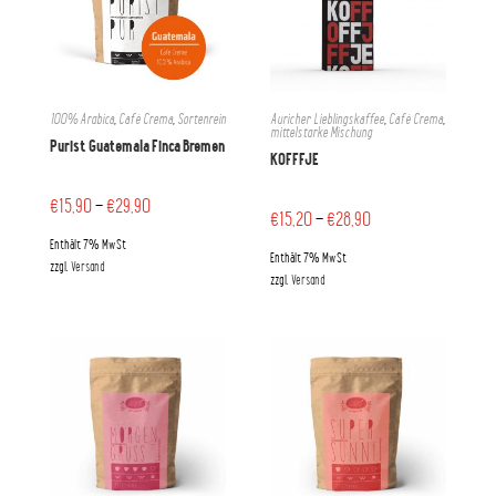
100% Arabica
,
Café Crema
,
Sortenrein
Auricher Lieblingskaffee
,
Café Crema
,
mittelstarke Mischung
Purist Guatemala Finca Bremen
KOFFFJE
€
15,90
–
€
29,90
€
15,20
–
€
28,90
Enthält 7% MwSt
Enthält 7% MwSt
zzgl.
Versand
zzgl.
Versand