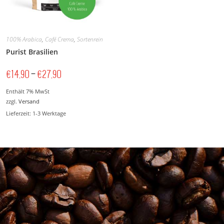
100% Arabica
,
Café Crema
,
Sortenrein
Purist Brasilien
€
14,90
–
€
27,90
Enthält 7% MwSt
zzgl.
Versand
Lieferzeit: 1-3 Werktage