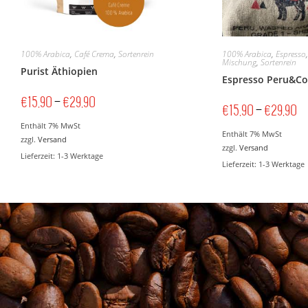
100% Arabica
,
Café Crema
,
Sortenrein
100% Arabica
,
Espresso
Mischung
,
Sortenrein
Purist Äthiopien
Espresso Peru&C
€
15,90
–
€
29,90
€
15,90
–
€
29,90
Enthält 7% MwSt
Enthält 7% MwSt
zzgl.
Versand
zzgl.
Versand
Lieferzeit: 1-3 Werktage
Lieferzeit: 1-3 Werktage