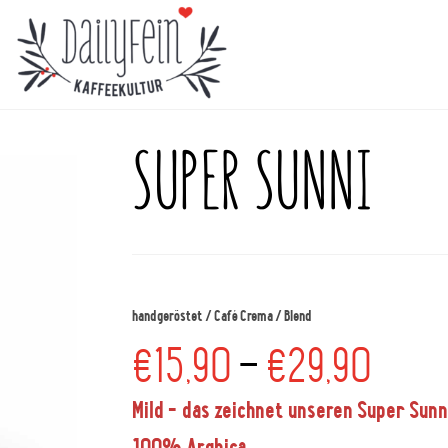
SUPER SUNNI
handgeröstet / Café Crema / Blend
€
15,90
–
€
29,90
Mild – das zeichnet unseren Super Sunni