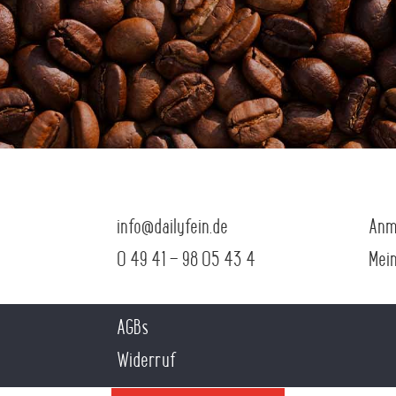
info@dailyfein.de
Anm
0 49 41 – 98 05 43 4
Mei
AGBs
Widerruf