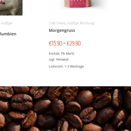
,
kräftige
Café Crema
,
kräftige Mischung
Morgengruss
olumbien
€
15,90
–
€
29,90
Enthält 7% MwSt
zzgl.
Versand
Lieferzeit: 1-3 Werktage