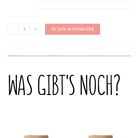
-
+
IN DEN WARENKORB
WAS GIBT'S NOCH?