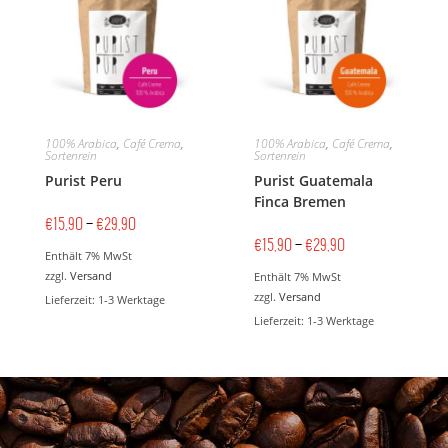
100% Arabica
,
Café Crema
,
100% Arabica
,
Café Crema
,
Sortenrein
Sortenrein
Purist Peru
Purist Guatemala
Finca Bremen
€
15,90
–
€
29,90
€
15,90
–
€
29,90
Enthält 7% MwSt
zzgl.
Versand
Enthält 7% MwSt
zzgl.
Versand
Lieferzeit: 1-3 Werktage
Lieferzeit: 1-3 Werktage